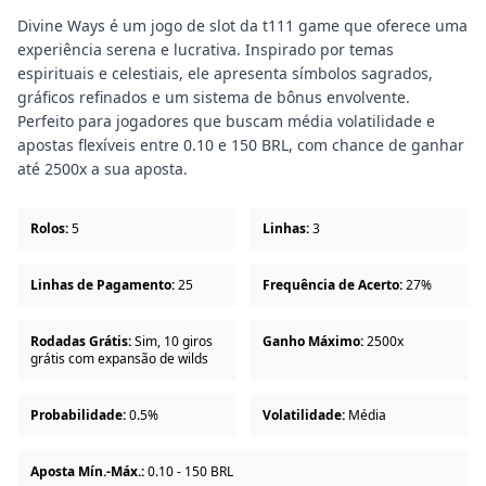
Divine Ways é um jogo de slot da t111 game que oferece uma
experiência serena e lucrativa. Inspirado por temas
espirituais e celestiais, ele apresenta símbolos sagrados,
gráficos refinados e um sistema de bônus envolvente.
Perfeito para jogadores que buscam média volatilidade e
apostas flexíveis entre 0.10 e 150 BRL, com chance de ganhar
até 2500x a sua aposta.
Rolos:
5
Linhas:
3
Linhas de Pagamento:
25
Frequência de Acerto:
27%
Rodadas Grátis:
Sim, 10 giros
Ganho Máximo:
2500x
grátis com expansão de wilds
Probabilidade:
0.5%
Volatilidade:
Média
Aposta Mín.-Máx.:
0.10 - 150 BRL