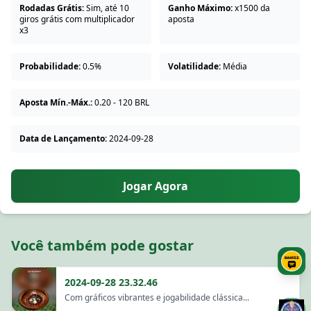
Rodadas Grátis:
Sim, até 10
Ganho Máximo:
x1500 da
giros grátis com multiplicador
aposta
x3
Probabilidade:
0.5%
Volatilidade:
Média
Aposta Mín.-Máx.:
0.20 - 120 BRL
Data de Lançamento:
2024-09-28
Jogar Agora
Você também pode gostar
2024-09-28 23.32.46
Com gráficos vibrantes e jogabilidade clássica...